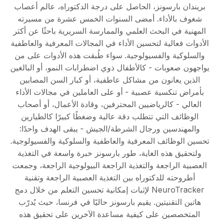
بريندان بارسونز، الحاصل على درجة الدكتوراه، عالم أعصاب
شغوف بالأداء. أمضى السنوات الخمس عشرة من مسيرته
المهنية في البحث العلمي والممارسة السريرية باحثًا عن أكثر
الأدوات فعالية لتحسين الأداء في المجالات المعرفية والعاطفية
والسلوكية والفسيولوجية. سواء طُبقت هذه الأدوات على من
يواجهون صعوبات - كالأطفال ذوي اضطرابات النمو، أو البالغين
الذين يعانون من مشاكل عاطفية، أو كبار السن المصابين
بأمراض تنكسية عصبية - أو على العاملين في مجالات الأداء
العالي - كالرياضيين المحترفين، وقادة الأعمال، أو أصحاب
الوظائف التي تتطلب دقة عالية وضغطًا كبيرًا كالطيارين
والمهندسين ورجال الشرطة/الجيش - يبقى الهدف واحدًا:
تحسين الوظائف المعرفية والعاطفية والسلوكية والفسيولوجية.
ولتحقيق هذه الغاية، طور بارسونز خبرة واسعة في التغذية
العصبية الراجعة والتغذية الراجعة البيولوجية الراجعة، وجمعت
أطروحته للدكتوراه بين التغذية العصبية الراجعة وتقنية
NeuroTracker لإثبات إمكانية تحسين التعلم من خلال دمج
هاتين التقنيتين. يقيم بارسونز حاليًا في فرنسا، حيث يُدرّب
المتخصصين على كيفية مساعدة الآخرين على تحقيق هذه