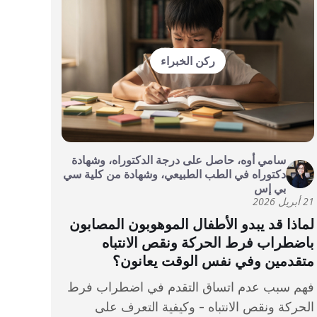
ركن الخبراء
سامي أوه، حاصل على درجة الدكتوراه، وشهادة
دكتوراه في الطب الطبيعي، وشهادة من كلية سي
بي إس
21 أبريل 2026
لماذا قد يبدو الأطفال الموهوبون المصابون
باضطراب فرط الحركة ونقص الانتباه
متقدمين وفي نفس الوقت يعانون؟
فهم سبب عدم اتساق التقدم في اضطراب فرط
الحركة ونقص الانتباه - وكيفية التعرف على