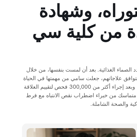
وراه، وشهادة
ة من كلية سي
 الصماء الغذائية. بعد أن لمست بنفسها، من خلال
تتوافق علاجاتهم، جعلت سامي من مهمتها في الحياة
تطوير نهج علاجي متكامل يستفيد من طيف واسع من المعرفة الطبية التطبيقية مع التقنيات المتقدمة. بعد 16 عامًا، وبعد إجراء أكثر من 300,000 فحص لتقييم العلاقة
 "بريكثرو" لعلاج اضطراب نقص الانتباه مع فرط النشاط (ADHD)، وهو فريق متماسك من خبراء اضطراب نقص الانتباه مع فرط
كية والصحة الشاملة.