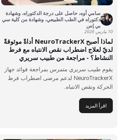
سامي أوه، حاصل على درجة الدكتوراه، وشهادة
دكتوراه في الطب الطبيعي، وشهادة من كلية سي
بي إس
10 مارس 2026
لماذا أصبح NeuroTrackerX أداةً موثوقةً
لديّ لعلاج اضطراب نقص الانتباه مع فرط
النشاط؟ - مراجعة من طبيب سريري
يقوم طبيب سريري متمرس بمراجعة فوائد جهاز
NeuroTrackerX لدعم مرضى اضطراب فرط
الحركة ونقص الانتباه.
اقرأ المزيد